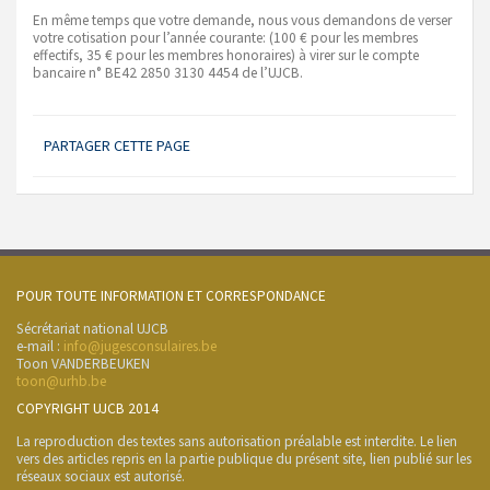
En même temps que votre demande, nous vous demandons de verser
votre cotisation pour l’année courante: (100 € pour les membres
effectifs, 35 € pour les membres honoraires) à virer sur le compte
bancaire n° BE42 2850 3130 4454 de l’UJCB.
PARTAGER CETTE PAGE
POUR TOUTE INFORMATION ET CORRESPONDANCE
Sécrétariat national UJCB
e-mail :
info@jugesconsulaires.be
Toon VANDERBEUKEN
toon@urhb.be
COPYRIGHT UJCB 2014
La reproduction des textes sans autorisation préalable est interdite. Le lien
vers des articles repris en la partie publique du présent site, lien publié sur les
réseaux sociaux est autorisé.