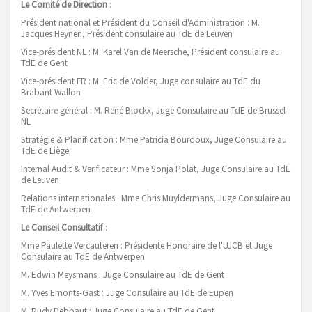
Le
Comité de Direction
:
Président national et Président du Conseil d'Administration :
M.
Jacques Heynen, Président consulaire au TdE de Leuven
Vice-président NL :
M. Karel Van de Meersche, Président consulaire au
TdE de Gent
Vice-président FR : M. Eric de Volder, Juge consulaire au TdE du
Brabant Wallon
Secrétaire général :
M. René Blockx, Juge Consulaire au TdE de Brussel
NL
Stratégie & Planification : Mme Patricia Bourdoux, Juge Consulaire au
TdE de Liège
Internal Audit & Verificateur : Mme Sonja Polat, Juge Consulaire au TdE
de Leuven
Relations internationales : Mme Chris Muyldermans, Juge Consulaire au
TdE de Antwerpen
Le Conseil Consultatif
:
Mme Paulette Vercauteren : Présidente Honoraire de l'UJCB et Juge
Consulaire au TdE de Antwerpen
M. Edwin Meysmans : Juge Consulaire au TdE de Gent
M. Yves Emonts-Gast : Juge Consulaire au TdE de Eupen
M. Rudy Debbaut : Juge Consulaire au TdE de Gent