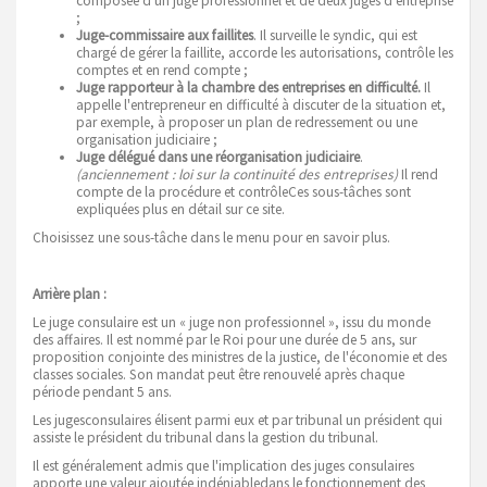
composée d'un juge professionnel et de deux juges d'entreprise
;
Juge-commissaire aux faillites
. Il surveille le syndic, qui est
chargé de gérer la faillite, accorde les autorisations, contrôle les
comptes et en rend compte ;
Juge rapporteur à la chambre des entreprises en difficulté.
Il
appelle l'entrepreneur en difficulté à discuter de la situation et,
par exemple, à proposer un plan de redressement ou une
organisation judiciaire ;
Juge délégué dans une réorganisation judiciaire
.
(anciennement : loi sur la continuité des entreprises)
Il rend
compte de la procédure et contrôleCes sous-tâches sont
expliquées plus en détail sur ce site.
Choisissez une sous-tâche dans le menu pour en savoir plus.
Arrière plan :
Le juge consulaire est un « juge non professionnel », issu du monde
des affaires. Il est nommé par le Roi pour une durée de 5 ans, sur
proposition conjointe des ministres de la justice, de l'économie et des
classes sociales. Son mandat peut être renouvelé après chaque
période pendant 5 ans.
Les jugesconsulaires élisent parmi eux et par tribunal un président qui
assiste le président du tribunal dans la gestion du tribunal.
Il est généralement admis que l'implication des juges consulaires
apporte une valeur ajoutée indén
iable
dans le fonctionnement des